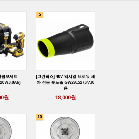
[그린웍스]40V 다...
5
[마끼다] 전기톱 U...
충전콤보세트
[그린웍스] 40V 엑시얼 브로워 세
20V/3.0Ah)
차 전용 숏노즐 GW2915273/730
용
00
원
18,000
원
10