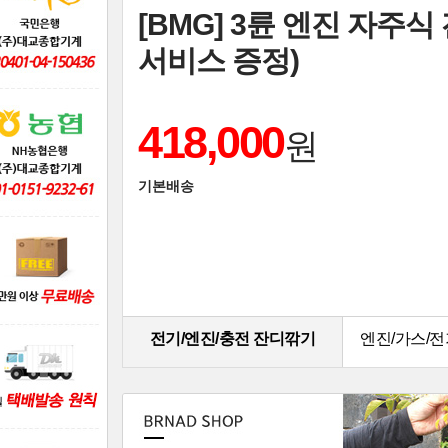
[그린맨] 혼다엔진 릴모
RM20RH/65L(양잔디용)
2,900,000
원
기본배송
전기/엔진/충전 잔디깎기
엔진/가스/전