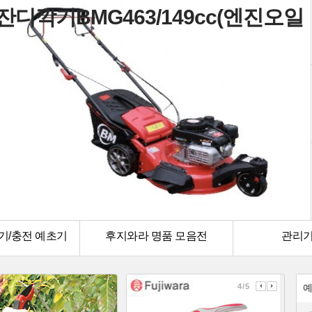
어 자주식 잔디깍기
기/충전 예초기
후지와라 명품 모음전
관리기
4 / 5