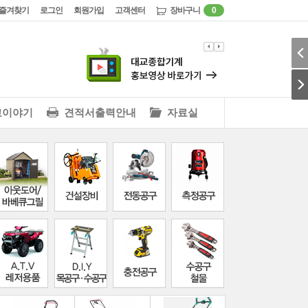
즐겨찾기
로그인
회원가입
고객센터
장바구니
0
교이야기
견적서출력안내
자료실