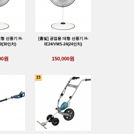
[계양] 16V MAX 충전 전지가...
대형 선풍기 H-
[홈빛] 공업용 대형 선풍기 H-
30(30인치)
IE24/VMS-24(24인치)
[마루사키] 충전 전...
00
원
150,000
원
15
[디월트] 20V M...