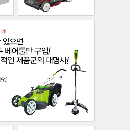
리베라 충전 농...
[계양] 충전식...
[마끼다] 전기 잔디...
[그린웍스] 40V ...
[트로이빌트] XP고...