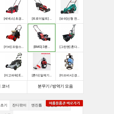
[세넥스] 초경...
[트로이빌트] ...
[보쉬]신형 전...
[키바] 프랑스...
[BMG] 3륜...
[그린맨] 혼다...
[이고파워] E...
[혼다] 일제기...
[미쓰비시] 경...
 코너
분무기 / 방역기 모음
[혼다] 킹(K...
[킹] 일본완제...
[미쓰비시] 견...
예초기
잔디깎이
엔진톱
충전전지가위