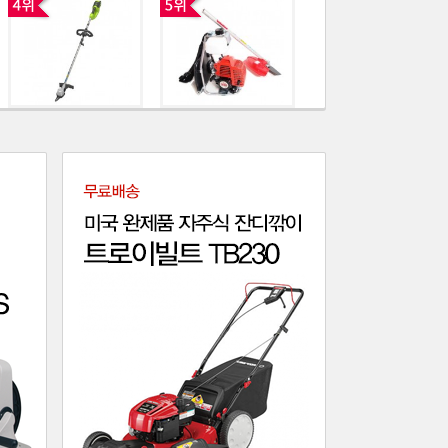
[대교종합기계]...
[SARP] 프...
[컵카뎃] 미국...
[그린웍스] 40V ...
[아즈카] 일본생산 ...
[혼다] 혼다정...
[대교종합기계]...
[SARP] 에...
국산 분무기 D...
[대교] 4행정...
연막 연무소독기...
[트로이빌트] 미국완제품 / 엔진 ...
[태흥] 소형(...
국산 분무기 D...
[후지와라] 수...