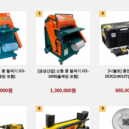
3
4
 콩 탈곡기 GS-
[금성산업] 소형 콩 탈곡기 GS-
[디월트] 
깨망 포함)
1000(들깨망 포함)
DCK2146S2T(
,000
원
1,300,000
원
655,0
8
9