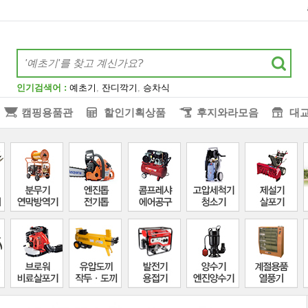
인기검색어 :
예초기
,
잔디깍기
,
승차식
캠핑용품관
할인기획상품
후지와라모음
대