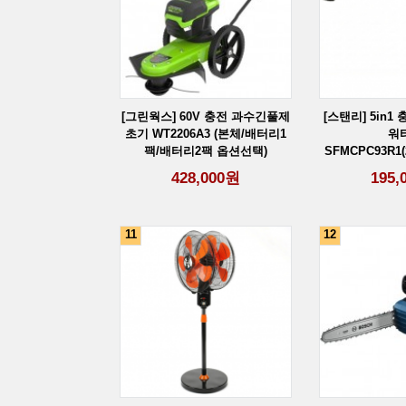
[그린웍스] 60V 충전 과수긴풀제
[스탠리] 5in1
초기 WT2206A3 (본체/배터리1
워
팩/배터리2팩 옵션선택)
SFMCPC93R1(2
구
428,000
원
195,
11
12