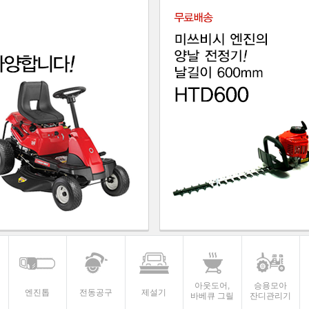
아웃도어,
승용모아
엔진톱
전동공구
제설기
바베큐 그릴
잔디관리기