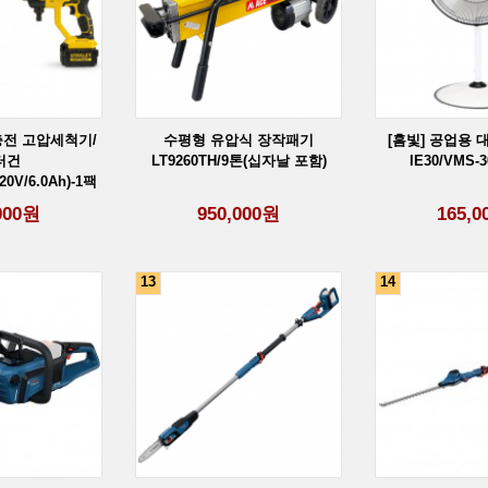
 충전 고압세척기/
수평형 유압식 장작패기
[홈빛] 공업용 
터건
LT9260TH/9톤(십자날 포함)
IE30/VMS-
0V/6.0Ah)-1팩
성
000
원
950,000
원
165,0
13
14