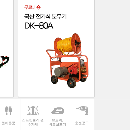
[허스크바나 ] 16" 엔진톱 44...
[제노아] 16""엔...
[스틸] 16"엔진톱...
스프링쿨러,관
브로워,
원예용품
충전공구
수자재
비료살포기