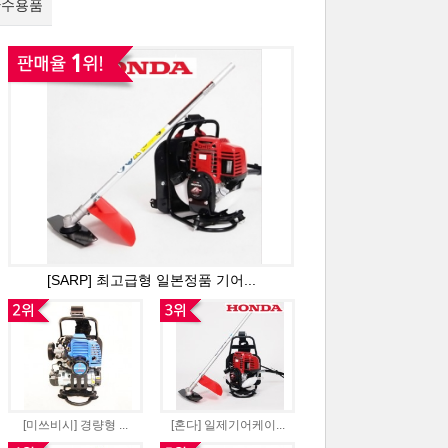
관수용품
[SARP] 최...
[그린웍스] 4...
[하코] 4행...
*특가할인적용*...
[후지와라] 일...
[후지와라] 고...
[SARP] 최고급형 일본정품 기어...
[후지와라] 초...
[후지와라]분무...
[후지와라] 일...
[후지와라] 길...
[후지와라] 다...
[후지와라] 천...
[미쓰비시] 경량형 ...
[혼다] 일제기어케이...