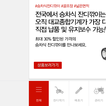
전체
잔디깍기
예초기
관리기