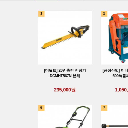
1
2
[디월트] 20V 충전 전정기
[금성산업] 미니
DCMHT567N 본체
500A(들
235,000
원
1,050
6
7