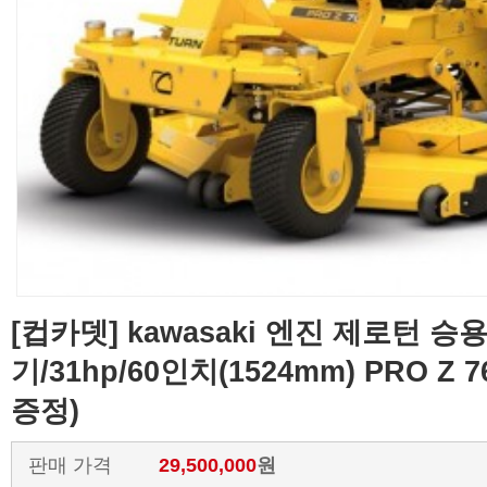
[컵카뎃] kawasaki 엔진 제로턴 
기/31hp/60인치(1524mm) PRO Z 
증정)
판매 가격
29,500,000
원