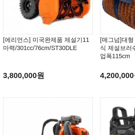
[에리언스] 미국완제품 제설기11
[매그넘]대형
마력/301cc/76cm/ST30DLE
식 제설브러쉬 
업폭115cm
3,800,000원
4,200,00