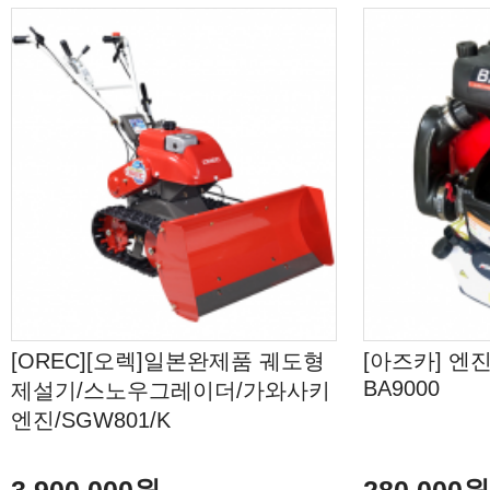
[OREC][오렉]일본완제품 궤도형
[아즈카] 엔
BA9000
제설기/스노우그레이더/가와사키
엔진/SGW801/K