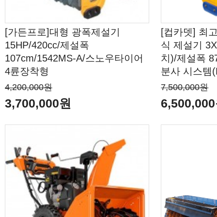
[가든프로]대형 광폭제설기
[컵카뎃] 최
15HP/420cc/제설폭
식 제설기 3X3
107cm/1542MS-A/스노우타이어
치)/제설폭 
4륜장착형
분사 시스템(E
4,200,000원
7,500,000원
3,700,000원
6,500,00