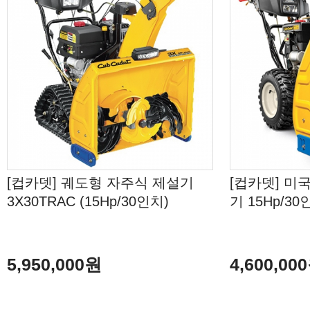
[컵카뎃] 궤도형 자주식 제설기
[컵카뎃] 미
3X30TRAC (15Hp/30인치)
기 15Hp/30
5,950,000원
4,600,00