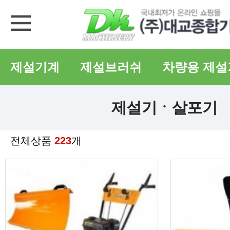
제설기계
제설브러쉬
차량용 제설
제설기ㆍ살포기
전체상품
223
개