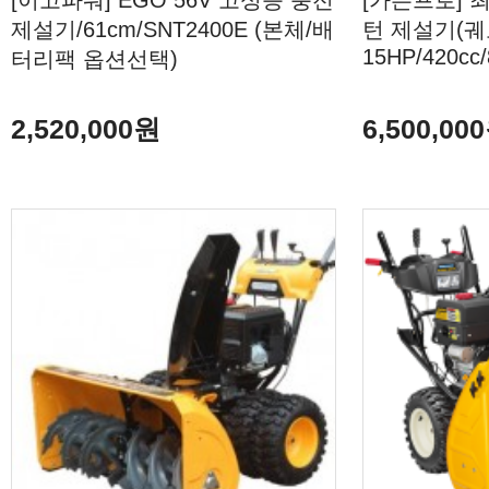
[이고파워] EGO 56V 고성능 충전
[가든프로] 
제설기/61cm/SNT2400E (본체/배
턴 제설기(궤
15HP/420cc
터리팩 옵션선택)
2,520,000원
6,500,00