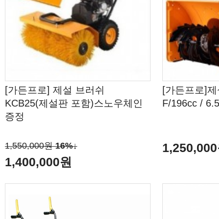
[가든프로] 제설 브러쉬
[가든프로]제설
KCB25(제설판 포함)스노우체인
F/196cc / 
증정
1,550,000원
16%↓
1,250,00
1,400,000원