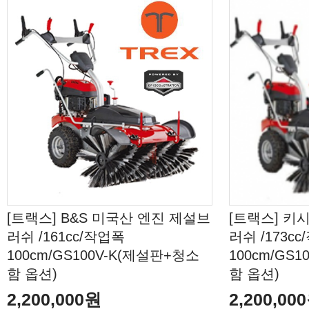
[트랙스] B&S 미국산 엔진 제설브
[트랙스] 키
러쉬 /161cc/작업폭
러쉬 /173c
100cm/GS100V-K(제설판+청소
100cm/GS
함 옵션)
함 옵션)
2,200,000원
2,200,00