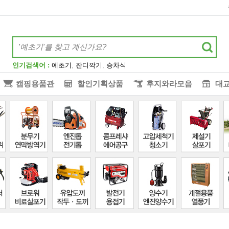
인기검색어 :
예초기
,
잔디깍기
,
승차식
캠핑용품관
할인기획상품
후지와라모음
대