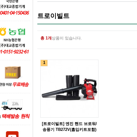
트로이빌트
총 1개
상품이 있습니다.
1
[트로이빌트] 엔진 핸드 브로워/
송풍기 TB272V(흡입키트포함)