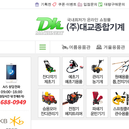
기획전
쿠폰·이벤트
입점문의
대량구매문의
여름용품관
겨울용품관