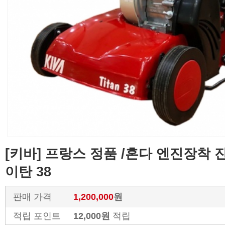
[키바] 프랑스 정품 /혼다 엔진장착 
이탄 38
판매 가격
1,200,000
원
적립 포인트
12,000원
적립