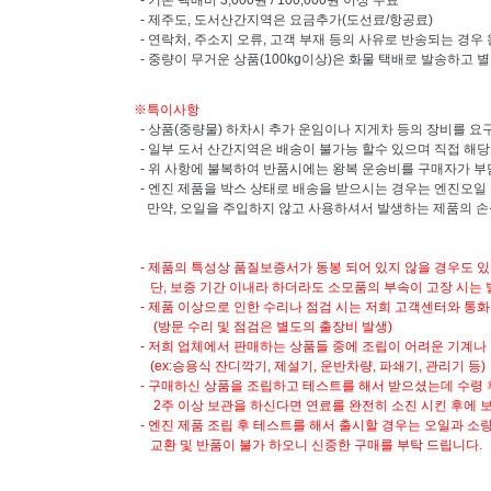
- 기본 택배비 3,000원 / 100,000원 이상 무료
- 제주도, 도서산간지역은 요금추가(도선료/항공료)
- 연락처, 주소지 오류, 고객 부재 등의 사유로 반송되는 경우
- 중량이 무거운 상품(100kg이상)은 화물 택배로 발송하고 
※특이사항
- 상품(중량물) 하차시 추가 운임이나 지게차 등의 장비를 요구
- 일부 도서 산간지역은 배송이 불가능 할수 있으며 직접 해
- 위 사항에 불복하여 반품시에는 왕복 운송비를 구매자가 부
-
엔진 제품을 박스 상태로 배송을 받으시는 경우는 엔진오일
만약, 오일을 주입하지 않고 사용하셔서 발생하는 제품의 손
- 제품의 특성상 품질보증서가 동봉 되어 있지 않을 경우도 있
단, 보증 기간 이내라 하더라도 소모품의 부속이 고장 시는 
- 제품 이상으로 인한 수리나 점검 시는 저희 고객센터와 통화
(방문 수리 및 점검은 별도의 출장비 발생)
- 저희 업체에서 판매하는 상품들 중에 조립이 어려운 기계나
(ex:승용식 잔디깍기, 제설기, 운반차량, 파쇄기, 관리기 등)
- 구매하신 상품을 조립하고 테스트를 해서 받으셨는데 수령 
2주 이상 보관을 하신다면 연료를 완전히 소진 시킨 후에 
- 엔진 제품 조립 후 테스트를 해서 출시할 경우는 오일과 소
교환 및 반품이 불가 하오니 신중한 구매를 부탁 드립니다.