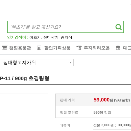
인기검색어 :
예초기
,
잔디깍기
,
승차식
캠핑용품관
할인기획상품
후지와라모음
대
장대형고지가위
11 / 900g 초경량형
59,000
판매 가격
원 (VAT포함)
적립 포인트
590원
적립
배송비
선불 3,000원 (100,0