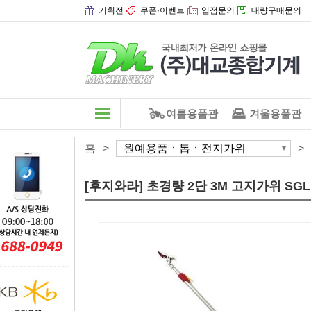
기획전
쿠폰·이벤트
입점문의
대량구매문의
여름용품관
겨울용품관
홈
>
원예용품ㆍ톱ㆍ전지가위
>
[후지와라] 초경량 2단 3M 고지가위 SGLP-