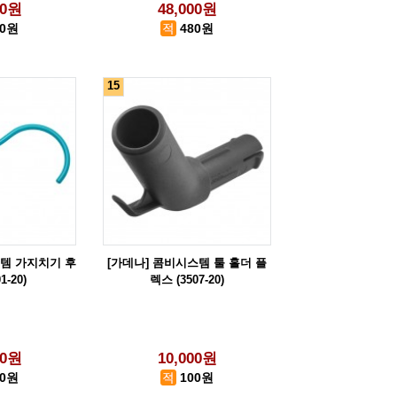
00원
48,000원
00원
480원
15
스템 가지치기 후
[가데나] 콤비시스템 툴 홀더 플
1-20)
렉스 (3507-20)
00원
10,000원
40원
100원