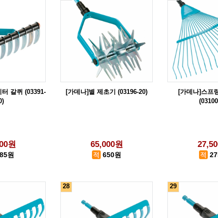
 갈퀴 (03391-
[가데나]별 제초기 (03196-20)
[가데나]스프
0)
(03100
500원
65,000원
27,5
385원
650원
2
28
29