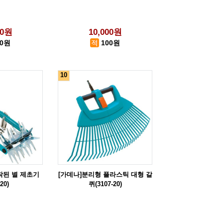
00원
10,000원
50원
100원
10
착된 별 제초기
[가데나]분리형 플라스틱 대형 갈
20)
퀴(3107-20)