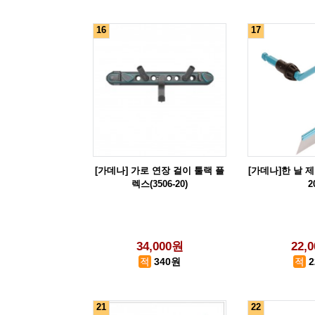
16
17
[가데나] 가로 연장 걸이 툴랙 플
[가데나]한 날 제초
렉스(3506-20)
2
34,000원
22,
340원
21
22