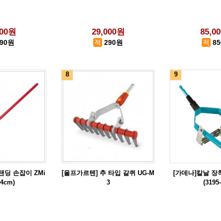
000원
29,000원
85,0
290원
290원
8
8
9
탠딩 손잡이 ZMi
[울프가르텐] 추 타입 갈퀴 UG-M
[가데나]칼날 장
44cm)
3
(3195-