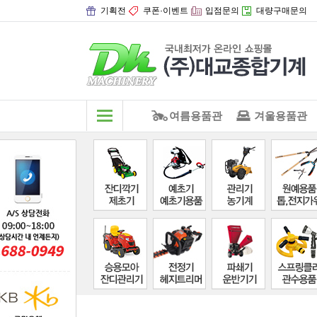
기획전
쿠폰·이벤트
입점문의
대량구매문의
여름용품관
겨울용품관