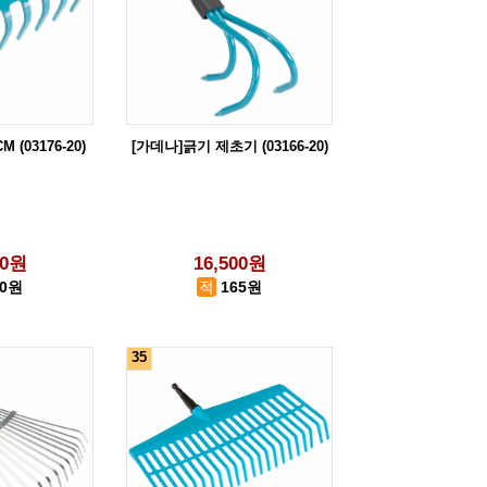
 (03176-20)
[가데나]긁기 제초기 (03166-20)
00원
16,500원
90원
165원
35