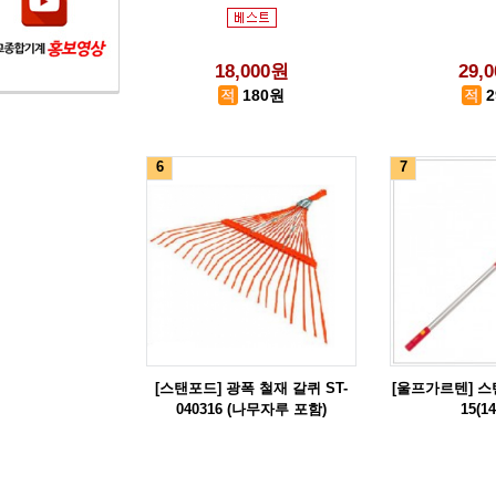
18,000원
29,
180원
6
7
[스탠포드] 광폭 철재 갈퀴 ST-
[울프가르텐] 스
040316 (나무자루 포함)
15(1