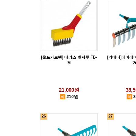
[울프가르텐] 테라스 빗자루 FB-
[가데나]에어레이터
M
2
21,000원
38,
210원
26
27