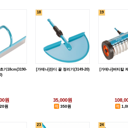
18
19
기18cm(3190-
[가데나]잔디 끝 정리기(3149-20)
[가데나]버티칼 제초
0)
000원
35,000원
108,
220원
350원
1,
23
24