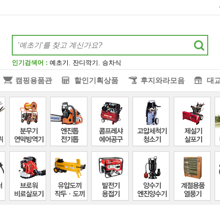
인기검색어 :
예초기
,
잔디깍기
,
승차식
캠핑용품관
할인기획상품
후지와라모음
대