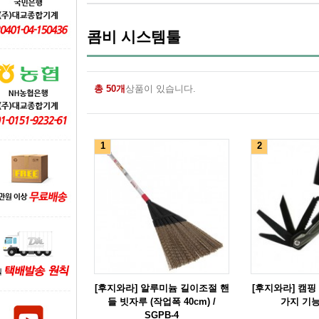
콤비 시스템툴
총 50개
상품이 있습니다.
1
2
[후지와라] 알루미늄 길이조절 핸
[후지와라] 캠핑 멀
들 빗자루 (작업폭 40cm) /
가지 기능)
SGPB-4