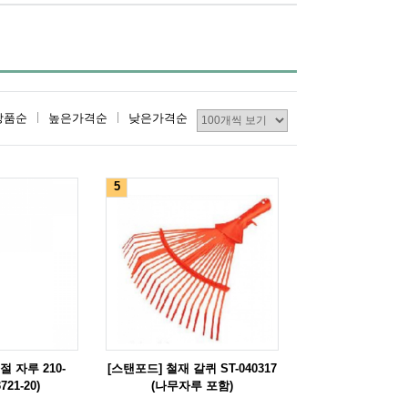
상품순
높은가격순
낮은가격순
5
 자루 210-
[스탠포드] 철재 갈퀴 ST-040317
721-20)
(나무자루 포함)