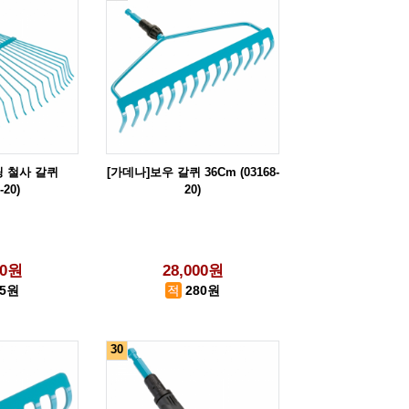
링 철사 갈퀴
[가데나]보우 갈퀴 36Cm (03168-
-20)
20)
00원
28,000원
75원
280원
30