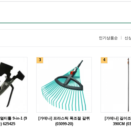
인기상품순
신
3
4
티툴 9-in-1 (9
[가데나] 프라스틱 폭조절 갈퀴
[가데나] 길이조절
 625425
(03099-20)
390CM (03