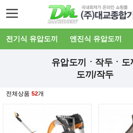
전기식 유압도끼
엔진식 유압도끼
유압도끼ㆍ작두ㆍ도
도끼/작두
전체상품
52
개