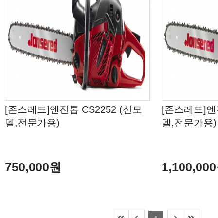
[존스레드]엔진톱 CS2252 (신모
[존스레드]엔진
델,전문가용)
델,전문가용)
750,000원
1,100,00