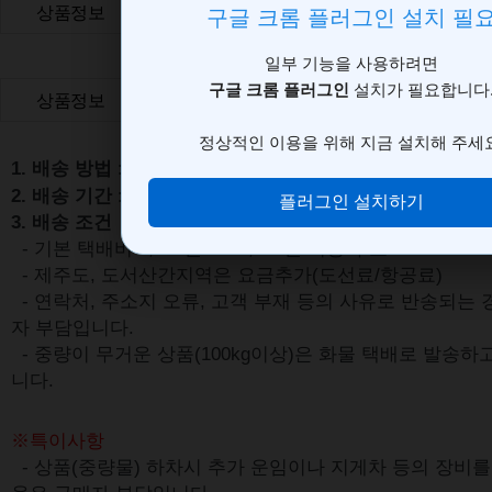
상품정보
관련상품
배송안내
반품
상품Q&A
상품정보
관련상품
배송안내
반품
상품Q&A
1. 배송 방법
: 로젠택배, 대신택배, 경동택배, 기타
2. 배송 기간
: 결제후 1~ 3일 소요 (택배사 사정에 따라 변
3. 배송 조건
- 기본 택배비 3,000원 / 100,000원 이상 무료
- 제주도, 도서산간지역은 요금추가(도선료/항공료)
- 연락처, 주소지 오류, 고객 부재 등의 사유로 반송되는
자 부담입니다.
- 중량이 무거운 상품(100kg이상)은 화물 택배로 발송
니다.
※특이사항
- 상품(중량물) 하차시 추가 운임이나 지게차 등의 장비를 