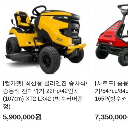
[컵카뎃] 최신형 콜러엔진 승차식/
[사르프] 승
승용식 잔디깍기 22Hp/42인치
기/547cc/84
(107cm) XT2 LX42 (방수커버증
165P(방수
정)
5,900,000원
7,350,00