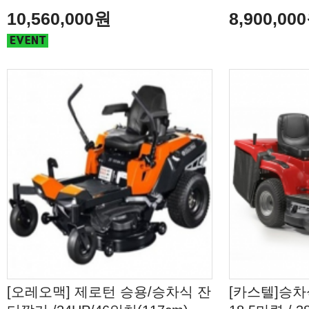
10,560,000원
8,900,00
[오레오맥] 제로턴 승용/승차식 잔
[카스텔]승