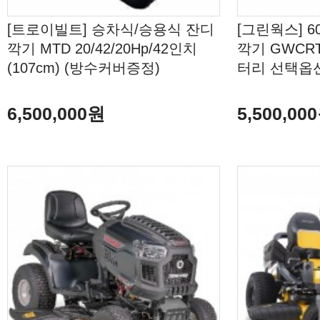
[트로이빌트] 승차식/승용식 잔디
[그린웍스] 
깍기 MTD 20/42/20Hp/42인치
깍기 GWCRT
(107cm) (방수커버증정)
터리 선택옵션
6,500,000원
5,500,00