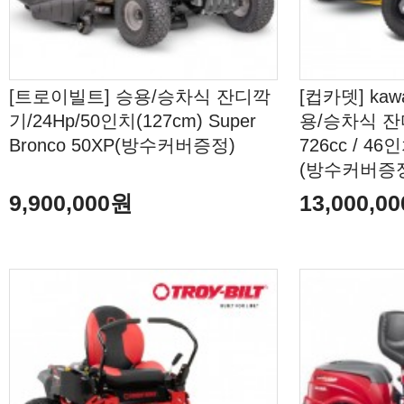
[트로이빌트] 승용/승차식 잔디깍
[컵카뎃] ka
기/24Hp/50인치(127cm) Super
용/승차식 잔디
Bronco 50XP(방수커버증정)
726cc / 46
(방수커버증
9,900,000원
13,000,0