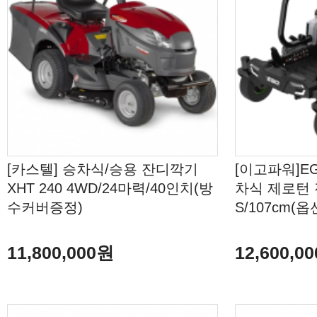
[카스텔] 승차식/승용 잔디깍기
[이고파워]EG
XHT 240 4WD/24마력/40인치(방
차식 제로턴 잔
수커버증정)
S/107cm(
11,800,000원
12,600,0