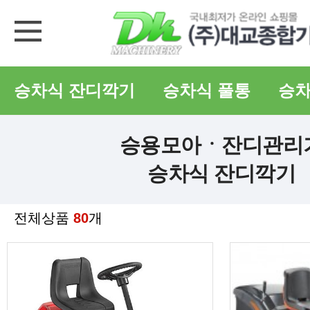
승차식 잔디깍기
승차식 풀통
승
승용모아ㆍ잔디관리
승차식 잔디깍기
전체상품
80
개