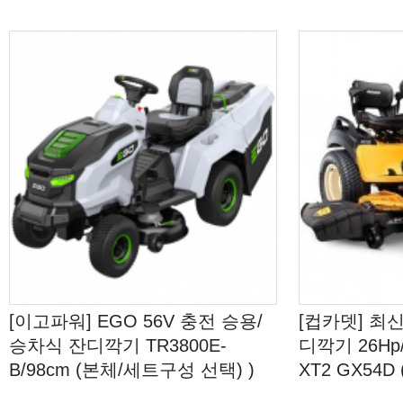
[이고파워] EGO 56V 충전 승용/
[컵카뎃] 최
승차식 잔디깍기 TR3800E-
디깍기 26Hp/
B/98cm (본체/세트구성 선택) )
XT2 GX54