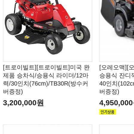
[트로이빌트][트로이빌트]미국 완
[오레오맥][
제품 승차식/승용식 라이더/12마
승용식 잔디깍
력/30인치(76cm)/TB30R(방수커
40인치(102c
버증정)
버증정)
3,200,000원
4,950,00