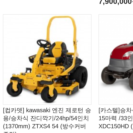
7,900,00
[컵카뎃] kawasaki 엔진 제로턴 승
[카스텔]승
용/승차식 잔디깍기/24hp/54인치
15마력 /33인
(1370mm) ZTXS4 54 (방수커버
XDC150HD