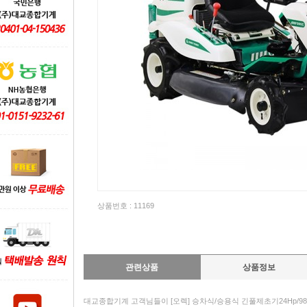
상품번호 : 11169
관련상품
상품정보
대교종합기계 고객님들이 [오렉] 승차식/승용식 긴풀제초기24Hp/98