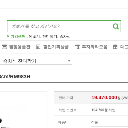
인기검색어 :
예초기
,
잔디깍기
,
승차식
캠핑용품관
할인기획상품
후지와라모음
대
승차식 잔디깍기
cm/RM983H
19,470,000
판매 가격
원 (V
적립 포인트
194,700원
적립
배송비
착불