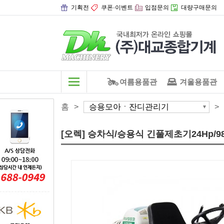
기획전
쿠폰·이벤트
입점문의
대량구매문의
여름용품관
겨울용품관
홈
>
승용모아ㆍ잔디관리기
>
[오렉] 승차식/승용식 긴풀제초기24Hp/98