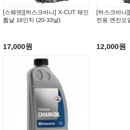
[스웨덴][허스크바나] X-CUT 체인
[허스크바나]
톱날 16인치 (20-33날)
전용 엔진오일 L
17,000원
12,000원