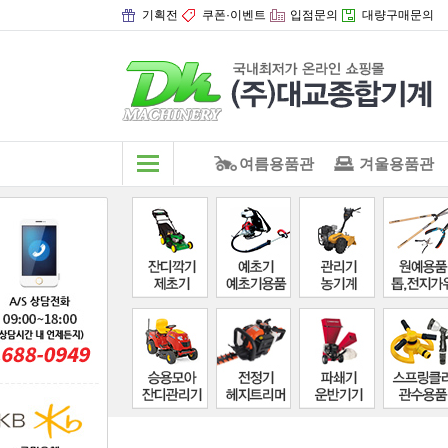
기획전
쿠폰·이벤트
입점문의
대량구매문의
여름용품관
겨울용품관