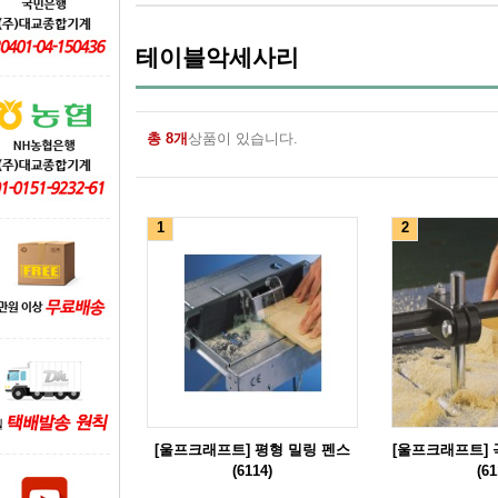
테이블악세사리
총 8개
상품이 있습니다.
1
2
[울프크래프트] 평형 밀링 펜스
[울프크래프트] 
(6114)
(61