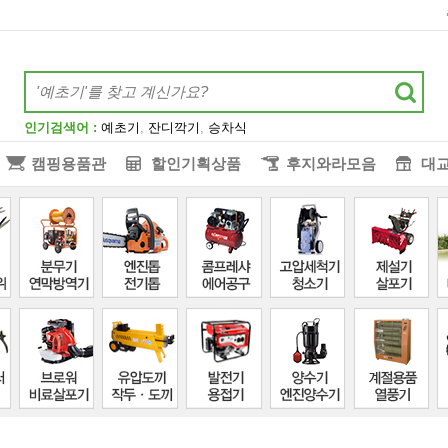
인기검색어 :
예초기
,
잔디깍기
,
승차식
캠핑용품관
할인기획상품
후지와라모음
대