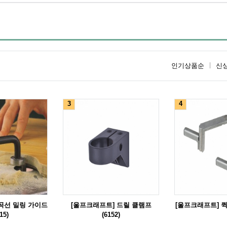
인기상품순
신
3
4
곡선 밀링 가이드
[울프크래프트] 드릴 클램프
[울프크래프트] 퀵 
15)
(6152)