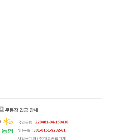
무통장 입금 안내
국민은행 :
220401-04-150436
NH농협 :
301-0151-9232-61
사업용계좌 (주)대교종합기계