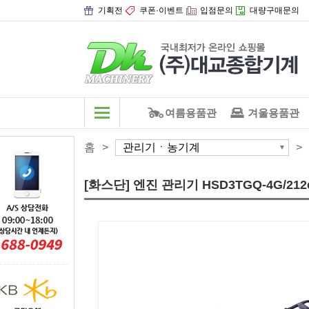
기획전
쿠폰·이벤트
입점문의
대량구매문의
여름용품관
겨울용품관
홈
>
관리기ㆍ농기계
>
[화스단] 엔진 관리기 HSD3TGQ-4G/212