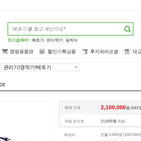
인기검색어 :
예초기
,
잔디깍기
,
승차식
캠핑용품관
할인기획상품
후지와라모음
대
관리기/경작기/배토기
cc
2,100,000
판매 가격
원 (VAT
적립 포인트
21,000원
적립
배송비
선불 3,000원 (100,0