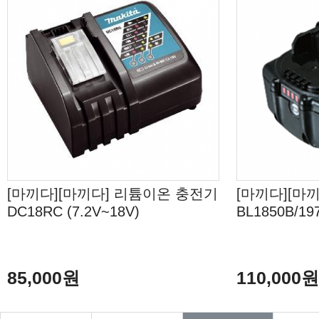
[마끼다][마끼다] 리튬이온 충전기
[마끼다][마
DC18RC (7.2V~18V)
BL1850B/197
85,000원
110,000