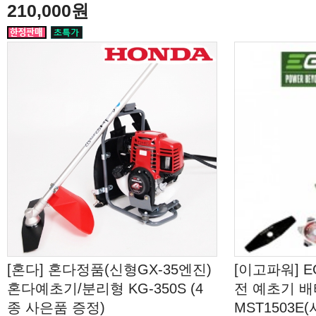
210,000원
[혼다] 혼다정품(신형GX-35엔진)
[이고파워] E
혼다예초기/분리형 KG-350S (4
전 예초기 배터
종 사은품 증정)
MST1503E