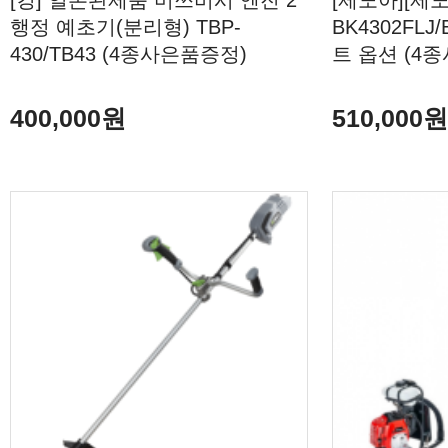
[킹] 일본완제품 미쓰비시 엔진 2
[제노아][제
행정 예초기(분리형) TBP-
BK4302FL
430/TB43 (4종사은품증정)
트 옵션 (4
400,000원
510,000