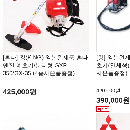
[혼다] 킹(KING) 일본완제품 혼다
[킹] 일본완
엔진 예초기/분리형 GXP-
초기(일체형) T
350/GX-35 (4종사은품증정)
사은품증정)
425,000원
420,000원
390,000