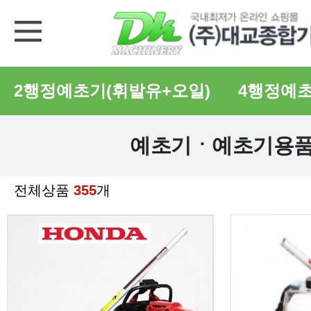
2행정예초기(휘발유+오일)
4행정예초
예초기ㆍ예초기용
전체상품
355
개