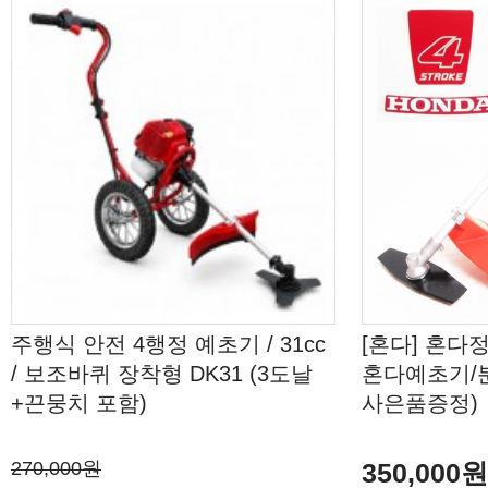
주행식 안전 4행정 예초기 / 31cc
[혼다] 혼다
/ 보조바퀴 장착형 DK31 (3도날
혼다예초기/분리
+끈뭉치 포함)
사은품증정)
270,000원
350,000