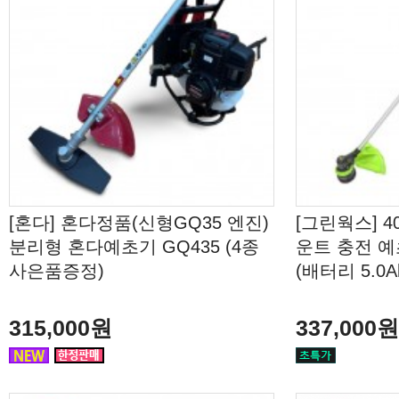
[혼다] 혼다정품(신형GQ35 엔진)
[그린웍스] 
분리형 혼다예초기 GQ435 (4종
운트 충전 예초
사은품증정)
(배터리 5.0A
315,000원
337,000