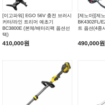
[이고파워] EGO 56V 충전 브러시
[제노아][제
커터/라인 트리머 예초기
BK4302FL
BC3800E (본체/배터리팩 옵션선
트 옵션(4종
택)
410,000원
490,000