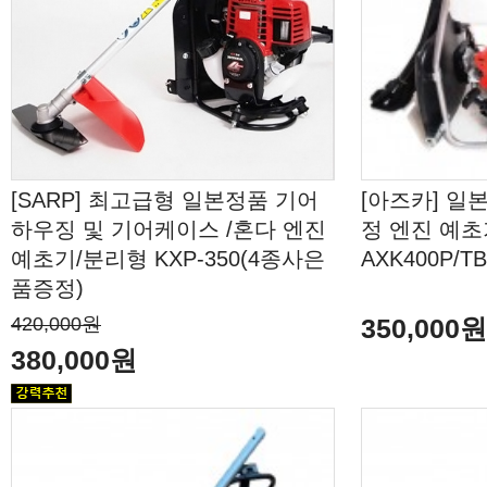
[SARP] 최고급형 일본정품 기어
[아즈카] 일
하우징 및 기어케이스 /혼다 엔진
정 엔진 예초
예초기/분리형 KXP-350(4종사은
AXK400P/
품증정)
420,000원
350,000
380,000원