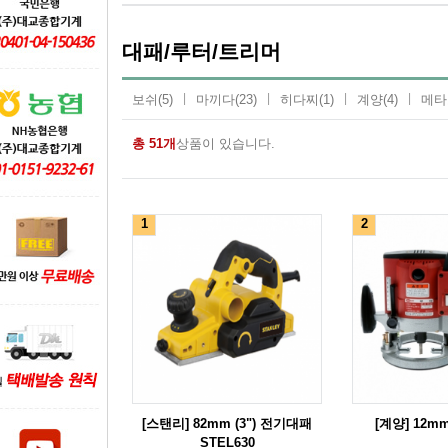
대패/루터/트리머
보쉬
(5)
마끼다
(23)
히다찌
(1)
계양
(4)
메타
총 51개
상품이 있습니다.
1
2
[스탠리] 82mm (3") 전기대패
[계양] 12mm
STEL630