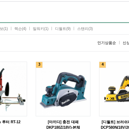
보
(1)
렉슨
(4)
밀워키
(1)
디월트
(9)
스탠리
(3)
인기상품순
신
3
4
 루터 RT-12
[마끼다] 충전 대패
[디월트] 브러
DKP180Z(18V)-본체
DCP580N(18V/