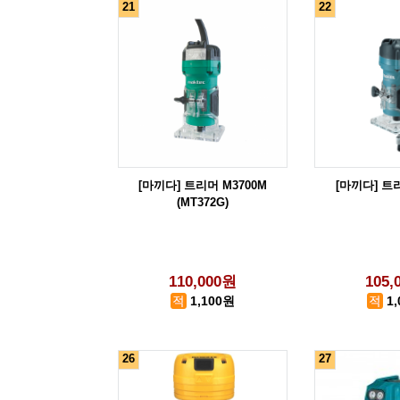
21
22
[마끼다] 트리머 M3700M
[마끼다] 트리
(MT372G)
110,000원
105,
1,100원
1
26
27