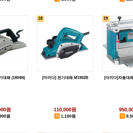
18
19
기대패 (1804N)
[마끼다] 전기대패 M1902B
[마끼다]자동대패 1
000원
110,000원
950,
,900원
1,100원
9,