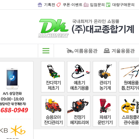
기획전
쿠폰·이벤트
입점문의
대량구매문의
여름용품관
겨울용품관