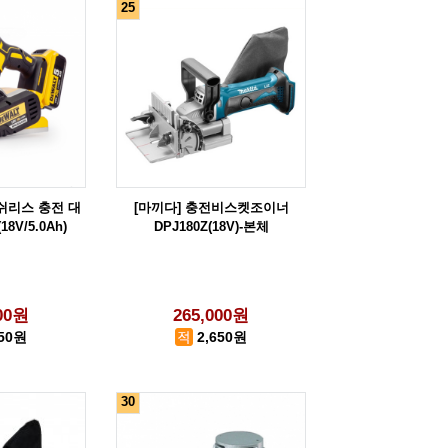
25
러쉬리스 충전 대
[마끼다] 충전비스켓조이너
18V/5.0Ah)
DPJ180Z(18V)-본체
000원
265,000원
850원
2,650원
30