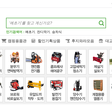
인기검색어 :
예초기
,
잔디깍기
,
승차식
캠핑용품관
할인기획상품
후지와라모음
대