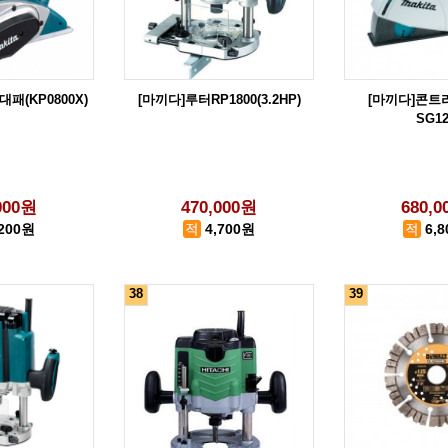
대패(KP0800X)
[마끼다]루터RP1800(3.2HP)
[마끼다]콘트
SG12
000원
470,000원
680,
,200원
4,700원
6,
38
39