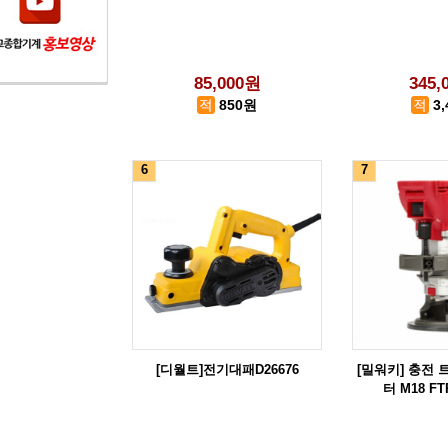
85,000원
345,
850원
3
6
7
[디월트]전기대패D26676
[밀워키] 충전
터 M18 FT