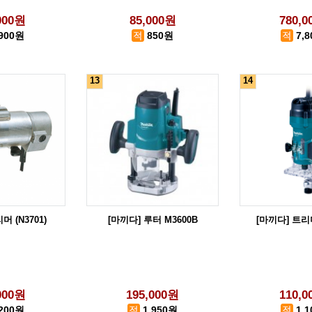
000원
85,000원
780,
,900원
850원
7,
13
14
 (N3701)
[마끼다] 루터 M3600B
[마끼다] 트리머
000원
195,000원
110,
,200원
1,950원
1,