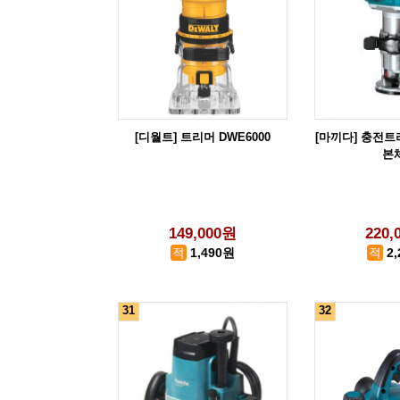
[디월트] 트리머 DWE6000
[마끼다] 충전트리
본
149,000원
220,
1,490원
2
31
32