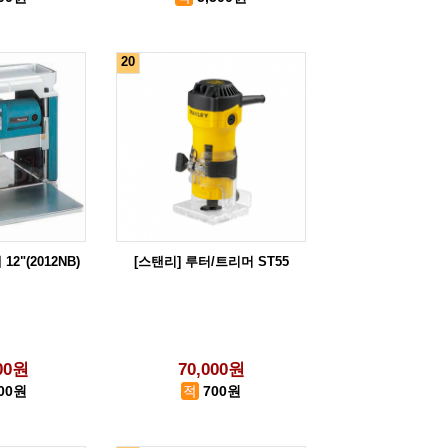
20
2"(2012NB)
[스탠리] 루터/트리머 ST55
000원
70,000원
500원
700원