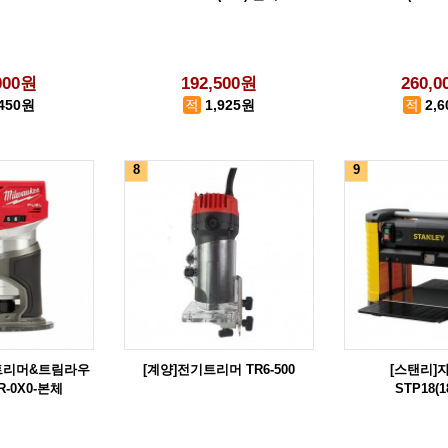
000원
192,500원
260,
,450원
1,925원
2,
8
9
 트리머&트림라우
[계양]전기트리머 TR6-500
[스탠리]
R-0X0-본체
STP18(1