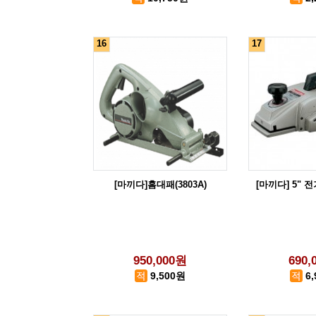
16
17
[마끼다]홈대패(3803A)
[마끼다] 5" 전
950,000원
690,
9,500원
6