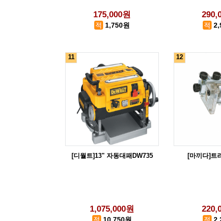
175,000원
290,
1,750원
2
11
12
[디월트]13" 자동대패DW735
[마끼다]트리머
1,075,000원
220,
10,750원
2