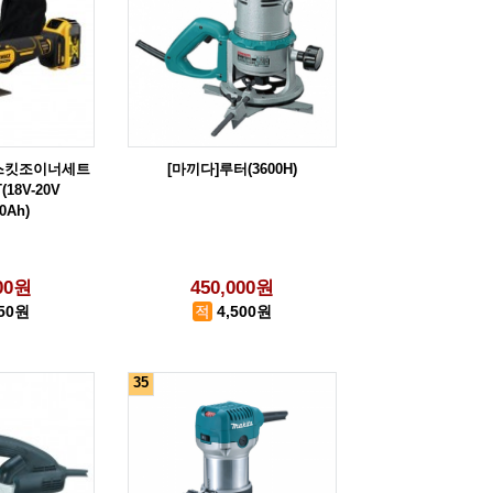
비스킷조이너세트
[마끼다]루터(3600H)
(18V-20V
0Ah)
000원
450,000원
750원
4,500원
35