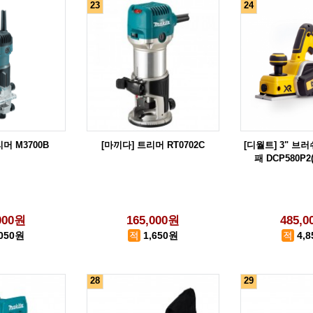
23
24
머 M3700B
[마끼다] 트리머 RT0702C
[디월트] 3" 브
패 DCP580P2(
000원
165,000원
485,
,050원
1,650원
4,
28
29