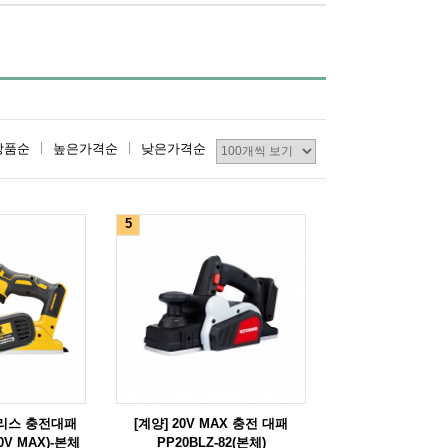
상품순
높은가격순
낮은가격순
5
쉬리스 충전대패
[계양] 20V MAX 충전 대패
20V MAX)-본체
PP20BLZ-82(본체)