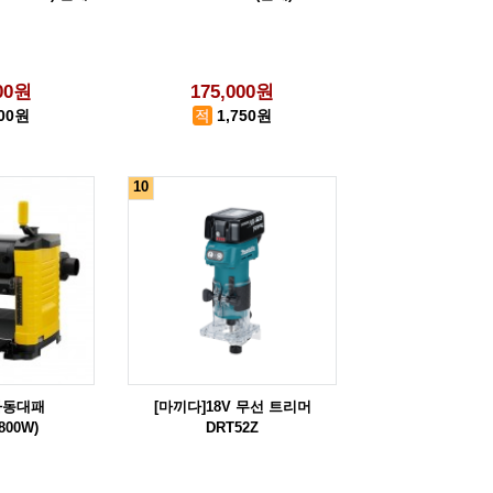
000원
175,000원
600원
1,750원
10
자동대패
[마끼다]18V 무선 트리머
800W)
DRT52Z