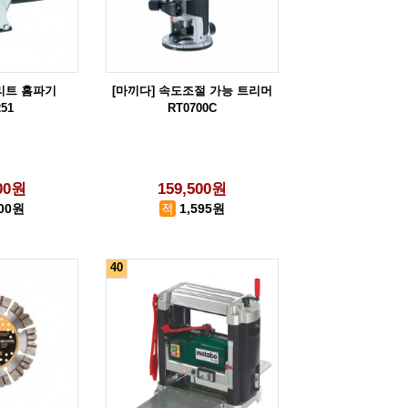
리트 홈파기
[마끼다] 속도조절 가능 트리머
51
RT0700C
000원
159,500원
800원
1,595원
40