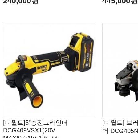
240,000원
445,000
[디월트]5"충전그라인더
[디월트] 
DCG409VSX1(20V
더 DCG405N(