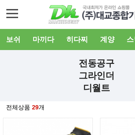
보쉬
마끼다
히다찌
계양
스
전동공구
그라인더
디월트
전체상품
29
개