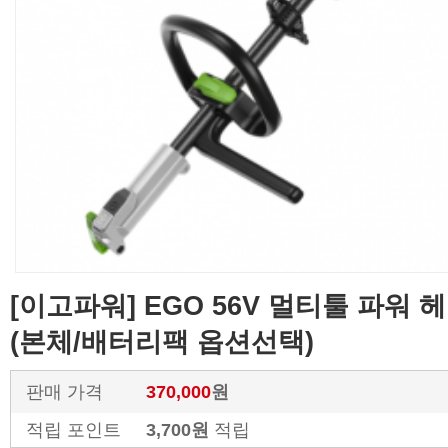
[이고파워] EGO 56V 멀티툴 파워 헤
(본체/배터리팩 옵션선택)
판매 가격
370,000
원
적립 포인트
3,700원
적립