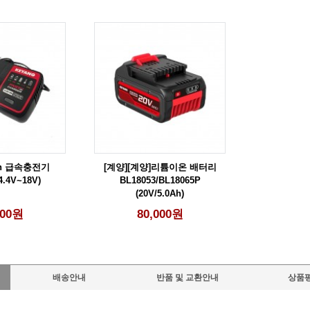
ion 급속충전기
[계양][계양]리튬이온 배터리
4.4V~18V)
BL18053/BL18065P
(20V/5.0Ah)
000원
80,000원
배송안내
반품 및 교환안내
상품평