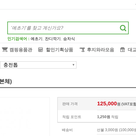
인기검색어 :
예초기
,
잔디깍기
,
승차식
캠핑용품관
할인기획상품
후지와라모음
대
충전톱
(본체)
125,000
판매 가격
원 (VAT포
적립 포인트
1,250원
적립
배송비
선불 3,000원 (100,0