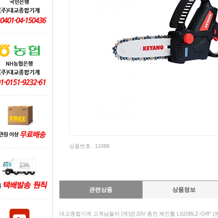
상품번호 : 11088
관련상품
상품정보
대교종합기계 고객님들이 [계양] 20V 충전 체인톱 LS20BLZ-O/8"