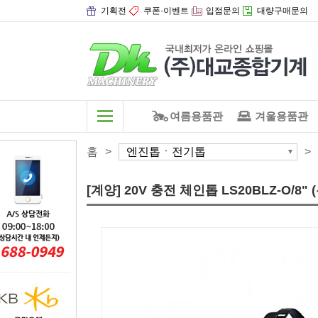
기획전
쿠폰·이벤트
입점문의
대량구매문의
여름용품관
겨울용품관
홈
>
엔진톱ㆍ전기톱
>
[계양] 20V 충전 체인톱 LS20BLZ-O/8" 