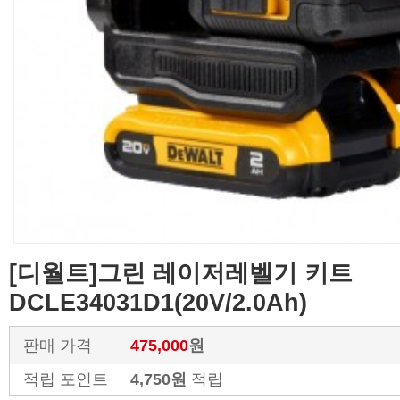
[디월트]그린 레이저레벨기 키트
DCLE34031D1(20V/2.0Ah)
판매 가격
475,000
원
적립 포인트
4,750원
적립