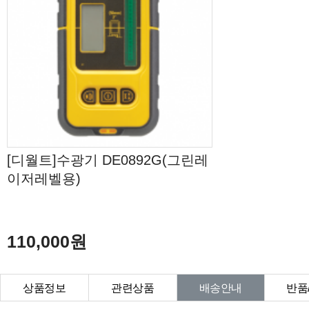
[디월트]수광기 DE0892G(그린레
이저레벨용)
110,000원
상품정보
관련상품
배송안내
반품